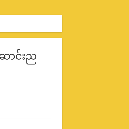
ဆောင်းည