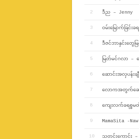
ဒီည – Jenny
ဝမ်းမြောက်ခြင်းခ
ဒီဇင်ဘာနှင်းတွေမြ
မြတ်မင်ဂလာ – 
ဆောင်းအလှပန်းချီ –
လောကအတွက်ဆောင
ကျေးလက်ခရစ္စမတ
MamaSita -Naw
သတင်းကောင်း –