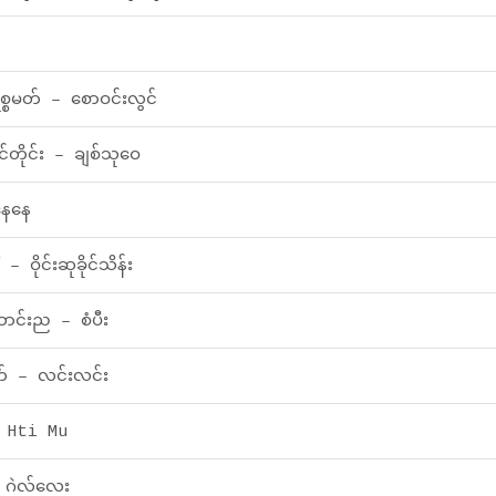
ရစ္စမတ် – စောဝင်းလွင်
င်တိုင်း – ချစ်သုဝေ
နေနေ
 ဝိုင်းဆုခိုင်သိန်း
်းည – စံပီး
် – လင်းလင်း
 Hti Mu
 ဂဲလ်လေး