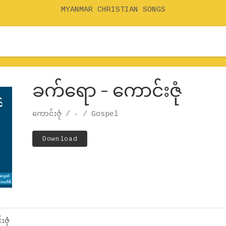
MYANMAR CHRISTIAN SONGS
ခက်ရော – ကောင်းဇုံ
Record Details
Artist
ကောင်းဇုံ
Release
Genre
-
Gospel
Track Links
Download
ဇုံ