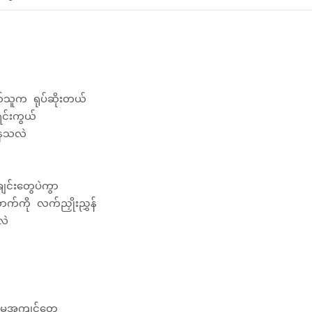
သူက ရုပ်ဆိုးတယ်
်ရင်းကွယ်
နေသလဲ
င်းတွေပဲကွာ
က်ကို လက်ညှိုးညွှန်
လဲ
မူအကျင့်တွေ