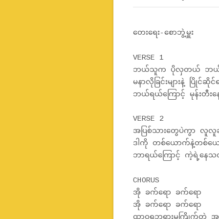
တေးရေး-စောဘွဲ့မှူး
VERSE 1
ဘယ်သူက ပိုလှတယ် ဘယ်
မနာလိုခြင်းများနဲ့ ပြိုင်ဆိုင
ဘယ်ရယ်ကြောင့် မုန်းတီး
VERSE 2
အပြစ်သားတွေပဲကွာ လူလူချ
ဒါကို တစ်ယောက်နဲ့တစ်ယော
ဘာရယ်ကြောင့် ကဲ့ရဲ့နေသ
CHORUS
အို ခက်ရော ခက်ရော
အို ခက်ရော ခက်ရော
ထာဝရဘုရားမကြိုက်တဲ့ အ