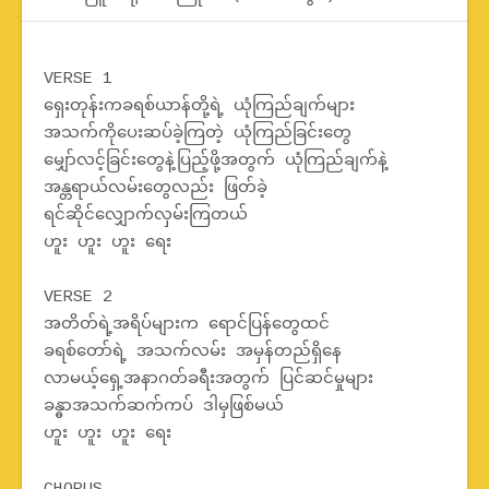
VERSE 1
ရှေးတုန်းကခရစ်ယာန်တို့ရဲ့ ယုံကြည်ချက်များ
အသက်ကိုပေးဆပ်ခဲ့ကြတဲ့ ယုံကြည်ခြင်းတွေ
မျှော်လင့်ခြင်းတွေနဲ့ပြည့်ဖို့အတွက် ယုံကြည်ချက်နဲ့
အန္တရာယ်လမ်းတွေလည်း ဖြတ်ခဲ့
ရင်ဆိုင်လျှောက်လှမ်းကြတယ်
ဟူး ဟူး ဟူး ရေး
VERSE 2
အတိတ်ရဲ့အရိပ်များက ရောင်ပြန်တွေထင်
ခရစ်တော်ရဲ့ အသက်လမ်း အမှန်တည်ရှိနေ
လာမယ့်ရှေ့အနာဂတ်ခရီးအတွက် ပြင်ဆင်မှုများ
ခန္ဓာအသက်ဆက်ကပ် ဒါမှဖြစ်မယ်
ဟူး ဟူး ဟူး ရေး