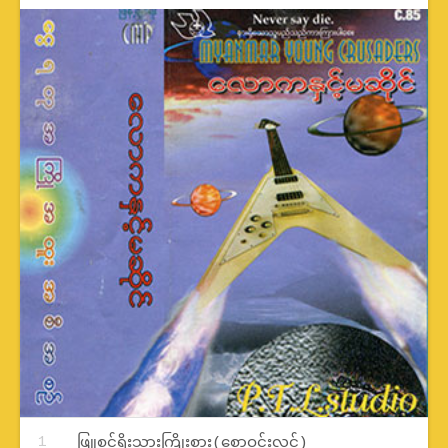
Record Tracklist
ဖြူစင်ရိုးသားကြိုးစား(စောဝင်းလွင်)