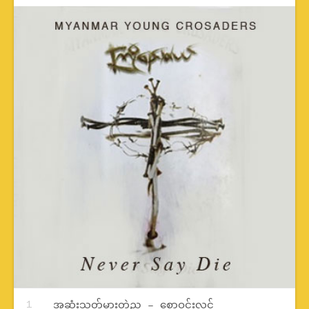
Record Tracklist
အဆုံးသတ်မှားတဲ့ည – စောဝင်းလွင်