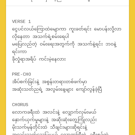
VERSE 1
ငွေပင်လယ်ကြောထဲမျောကာ ကူးခတ်ရင်း မောပန်းလို့လာ
လိုနေတာ အသက်ရဲ့စမ်းရေပါ
မပြေလည်တဲ့ ဝမ်းရေးအတွက်ကို အသက်နဲ့ရင်း ဘဝနဲ့
ရင်းကာ
ခိုလှုံရာအရိပ် ကင်းမဲ့နေလား
PRE-CHO
အိပ်စက်ခြင်းနဲ့ အစွန်းတရားတစ်ဖက်မှာ
အဆုံးသတ်ညရဲ့ အလွမ်းနေ့များ ကျော်လွန်ခဲ့ပြီ
CHORUS
လောကခရီးထဲ အလင်းနဲ့ လျှောက်လှမ်းမယ်
နှောက်ယှက်မှုများနဲ့ အဆိုးဆုံးတွေ့ကြုံလည်း
မိုးသက်မုန်တိုင်းထဲ သီချင်းများဆိုရင်းနဲ့