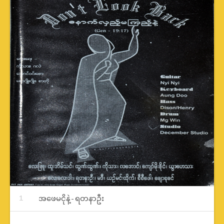
Record Tracklist
အဖေမငိုနဲ့-ရတနာဦး