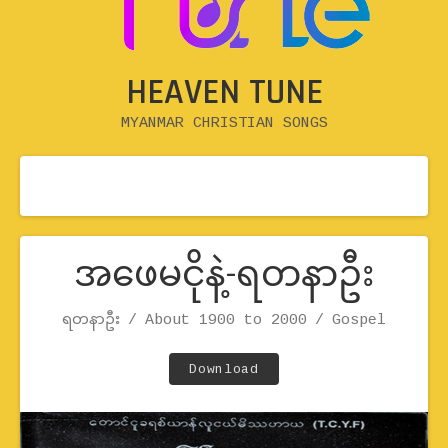
HEAVEN TUNE
MYANMAR CHRISTIAN SONGS
အဖေမငိုနဲ့-ရတနာဦး
Record Details
ရတနာဦး
About 1900 to 2000
Artist
Release
Genre
Gospel
Track Links
Download