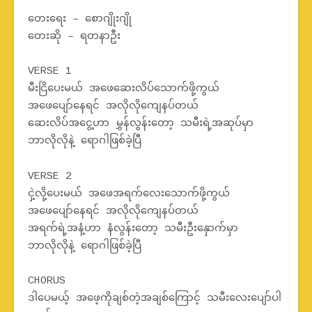
တေးရေး – စောဂျိုးဂျို
တေးဆို – ရတနာဦး
VERSE 1
မီးငြိပေးမယ် အဖေဆေးလိပ်သောက်ဖို့ကွယ်
အဖေပျော်နေရင် အလိုလိုကျေနပ်တယ်
ဆေးလိပ်အငွေ့ဟာ မွှန်လွန်းတော့ သမီးရဲ့အဆုပ်မှာ
ဘာလိုလိုနဲ့ ရောဂါဖြစ်ခဲ့ပြီ
VERSE 2
ငှဲ့လို့ပေးမယ် အဖေအရက်လေးသောက်ဖို့ကွယ်
အဖေပျော်နေရင် အလိုလိုကျေနပ်တယ်
အရက်ရဲ့အနံ့ဟာ နံလွန်းတော့ သမီးဦးနှောက်မှာ
ဘာလိုလိုနဲ့ ရောဂါဖြစ်ခဲ့ပြီ
CHORUS
ဒါပေမယ့် အဖေ့ကိုချစ်တဲ့အချစ်ကြောင့် သမီးလေးပျော်ပါ