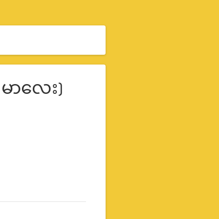
၊ မာလေး)