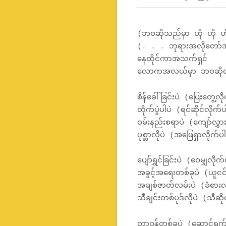
(ဘဝဆိုသည်မှာ ဟို ဟို ဟ
(. . . ဘုရားအလိုတော်အတ
နေထိုင်ကာအသက်ရှင်
လောကအလယ်မှာ ဘဝဆို
စိန်ခေါ်ခြင်းပဲ (ပြေးတွေ့လိ
တိုက်ပွဲပါပဲ (ရင်ဆိုင်လိုက်
ဝမ်းနည်းစရာပဲ (ကျော်လွှာ
ပုစ္ဆာလိုပဲ (အဖြေရှာလိုက်ပ
ပျော်ရွှင်ခြင်းပဲ (ဝေမျှလိုက
အခွင့်အရေးတစ်ခုပဲ (ယူငင
အချစ်ဇာတ်လမ်းပဲ (ခံစားလ
သီချင်းတစ်ပုဒ်လိုပဲ (သီဆို
တာဝန်တစ်ခုပဲ (ဆောင်ရွက်