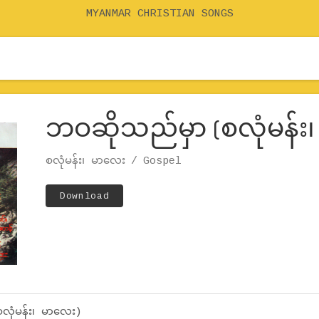
MYANMAR CHRISTIAN SONGS
ဘဝဆိုသည်မှာ (စလုံမန်း
Record Details
Artist
စလုံမန်း၊ မာလေး
Genre
Gospel
Track Links
Download
လုံမန်း၊ မာလေး)