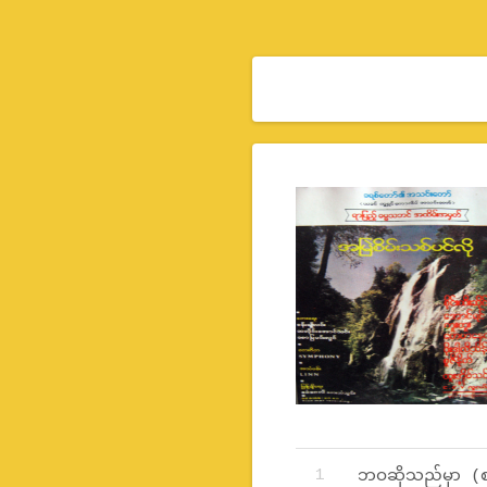
Record Tracklist
ဘဝဆိုသည်မှာ (စ