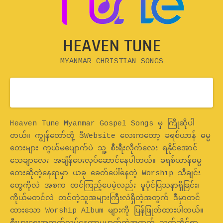
HEAVEN TUNE
MYANMAR CHRISTIAN SONGS
Home
Heaven Tune Myanmar Gospel Songs မှ ကြိုဆိုပါ
တယ်။ ကျွန်တော်တို့ ဒီWebsite လေးကတော့ ခရစ်ယာန် ဓမ္မ
တေးများ ကွယ်မပျောက်ပဲ သူ့ စီးရီးလိုက်လေး ရနိုင်အောင်
သေချာလေး အချိန်ပေးလုပ်ဆောင်နေပါတယ်။ ခရစ်ယာန်ဓမ္မ
တေးဆိုတဲ့နေရာမှာ ယခု ခေတ်ပေါ်နေတဲ့ Worship သီချင်း
တွေကိုလဲ အစက တင်ကြည့်ပေမဲ့လည်း မူပိုင်ပြသနာရှိခြင်း၊
ကိုယ်မတင်လဲ တင်တဲ့သူအများကြီးလဲရှိတဲ့အတွက် ဒီမှာတင်
ထားသော Worship Album များကို ပြန်ဖြုတ်ထားပါတယ်။