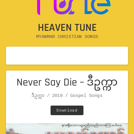
HEAVEN TUNE
MYANMAR CHRISTIAN SONGS
Never Say Die – ဒီဥက္ကာ
Record Details
ဒီဥက္ကာ
2010
Artist
Release
Genre
Gospel Songs
Track Links
Download