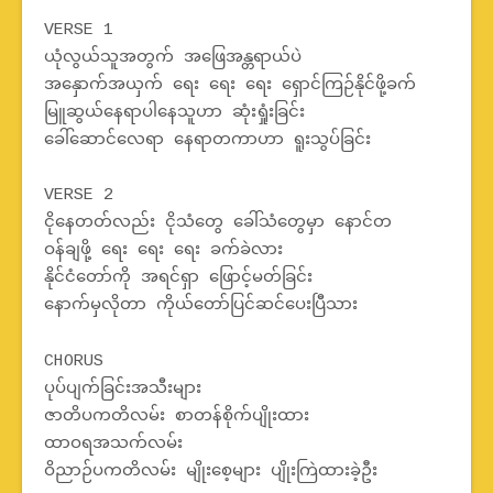
VERSE 1
ယုံလွယ်သူအတွက် အဖြေအန္တရာယ်ပဲ
အနှောက်အယှက် ရေး ရေး ရေး ရှောင်ကြဉ်နိုင်ဖို့ခက်
မြူဆွယ်နေရာပါနေသူဟာ ဆုံးရှုံးခြင်း
ခေါ်ဆောင်လေရာ နေရာတကာဟာ ရူးသွပ်ခြင်း
VERSE 2
ငိုနေတတ်လည်း ငိုသံတွေ ခေါ်သံတွေမှာ နောင်တ
ဝန်ချဖို့ ရေး ရေး ရေး ခက်ခဲလား
နိုင်ငံတော်ကို အရင်ရှာ ဖြောင့်မတ်ခြင်း
နောက်မှလိုတာ ကိုယ်တော်ပြင်ဆင်ပေးပြီသား
CHORUS
ပုပ်ပျက်ခြင်းအသီးများ
ဇာတိပကတိလမ်း စာတန်စိုက်ပျိုးထား
ထာဝရအသက်လမ်း
ဝိညာဉ်ပကတိလမ်း မျိုးစေ့များ ပျိုးကြဲထားခဲ့ဦး