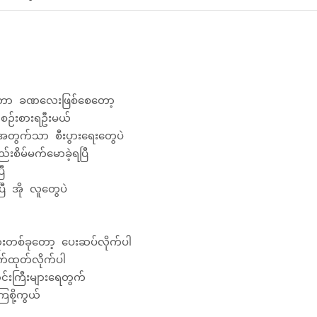
က်တာ ခဏလေးဖြစ်စေတော့
ို့ စဉ်းစားရဦးမယ်
ွက်သာ စီးပွားရေးတွေပဲ
းစိမ်မက်မောခဲ့ရပြီ
ီ
ြီ အို လူတွေပဲ
းတစ်ခုတော့ ပေးဆပ်လိုက်ပါ
ုက်ထုတ်လိုက်ပါ
်းကြီးများရေတွက်
ြစို့ကွယ်