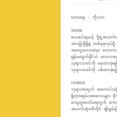
တေးရေး – ကိုသား
VERSE
ပေးဆပ်ရမယ့် ဒို့ရဲ့အသ
အကျိုးရှိရှိနဲ့ တစ်ခုခုလုပ်ဖ
အတွေးလေးထဲမှာ လောကအတ
ရုန်းမထွက်နိုင်ဘဲ လောဘစည်
ဘုရားသခင်ကို မေ့ထားခဲ့ရပြ
ဘုရားသခင်ကို ပစ်ထားခဲ့ရပ
CHORUS
ဘုရားအတွက် အကောင်းဆုံ
ရှိတဲ့အစွမ်းအစလေးများ စိ
ကျေးဇူးတော်ရေတွက် ကောင
အသက်ဆုံးထိတိုင် ချီးမွမ်းက