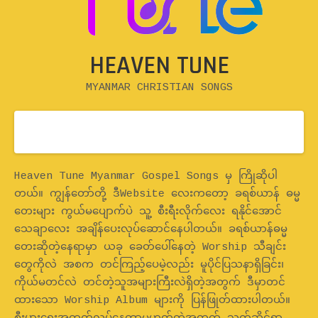
HEAVEN TUNE
MYANMAR CHRISTIAN SONGS
Home
Heaven Tune Myanmar Gospel Songs မှ ကြိုဆိုပါ
တယ်။ ကျွန်တော်တို့ ဒီWebsite လေးကတော့ ခရစ်ယာန် ဓမ္မ
တေးများ ကွယ်မပျောက်ပဲ သူ့ စီးရီးလိုက်လေး ရနိုင်အောင်
သေချာလေး အချိန်ပေးလုပ်ဆောင်နေပါတယ်။ ခရစ်ယာန်ဓမ္မ
တေးဆိုတဲ့နေရာမှာ ယခု ခေတ်ပေါ်နေတဲ့ Worship သီချင်း
တွေကိုလဲ အစက တင်ကြည့်ပေမဲ့လည်း မူပိုင်ပြသနာရှိခြင်း၊
ကိုယ်မတင်လဲ တင်တဲ့သူအများကြီးလဲရှိတဲ့အတွက် ဒီမှာတင်
ထားသော Worship Album များကို ပြန်ဖြုတ်ထားပါတယ်။