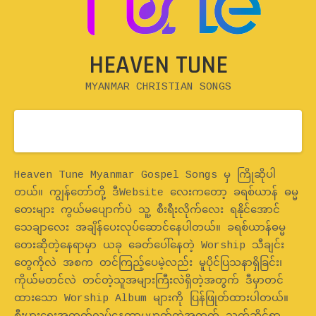
HEAVEN TUNE
MYANMAR CHRISTIAN SONGS
Home
Heaven Tune Myanmar Gospel Songs မှ ကြိုဆိုပါ
တယ်။ ကျွန်တော်တို့ ဒီWebsite လေးကတော့ ခရစ်ယာန် ဓမ္မ
တေးများ ကွယ်မပျောက်ပဲ သူ့ စီးရီးလိုက်လေး ရနိုင်အောင်
သေချာလေး အချိန်ပေးလုပ်ဆောင်နေပါတယ်။ ခရစ်ယာန်ဓမ္မ
တေးဆိုတဲ့နေရာမှာ ယခု ခေတ်ပေါ်နေတဲ့ Worship သီချင်း
တွေကိုလဲ အစက တင်ကြည့်ပေမဲ့လည်း မူပိုင်ပြသနာရှိခြင်း၊
ကိုယ်မတင်လဲ တင်တဲ့သူအများကြီးလဲရှိတဲ့အတွက် ဒီမှာတင်
ထားသော Worship Album များကို ပြန်ဖြုတ်ထားပါတယ်။