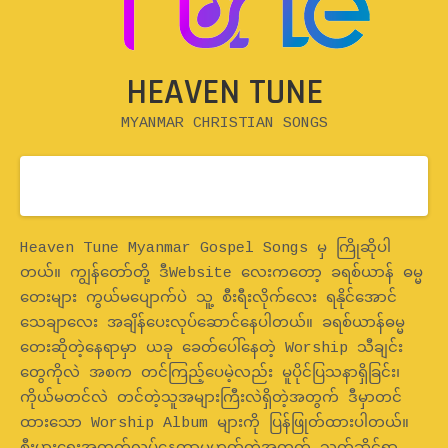
HEAVEN TUNE
MYANMAR CHRISTIAN SONGS
Home
Heaven Tune Myanmar Gospel Songs မှ ကြိုဆိုပါ
တယ်။ ကျွန်တော်တို့ ဒီWebsite လေးကတော့ ခရစ်ယာန် ဓမ္မ
တေးများ ကွယ်မပျောက်ပဲ သူ့ စီးရီးလိုက်လေး ရနိုင်အောင်
သေချာလေး အချိန်ပေးလုပ်ဆောင်နေပါတယ်။ ခရစ်ယာန်ဓမ္မ
တေးဆိုတဲ့နေရာမှာ ယခု ခေတ်ပေါ်နေတဲ့ Worship သီချင်း
တွေကိုလဲ အစက တင်ကြည့်ပေမဲ့လည်း မူပိုင်ပြသနာရှိခြင်း၊
ကိုယ်မတင်လဲ တင်တဲ့သူအများကြီးလဲရှိတဲ့အတွက် ဒီမှာတင်
ထားသော Worship Album များကို ပြန်ဖြုတ်ထားပါတယ်။