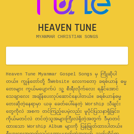
HEAVEN TUNE
MYANMAR CHRISTIAN SONGS
Home
Heaven Tune Myanmar Gospel Songs မှ ကြိုဆိုပါ
တယ်။ ကျွန်တော်တို့ ဒီWebsite လေးကတော့ ခရစ်ယာန် ဓမ္မ
တေးများ ကွယ်မပျောက်ပဲ သူ့ စီးရီးလိုက်လေး ရနိုင်အောင်
သေချာလေး အချိန်ပေးလုပ်ဆောင်နေပါတယ်။ ခရစ်ယာန်ဓမ္မ
တေးဆိုတဲ့နေရာမှာ ယခု ခေတ်ပေါ်နေတဲ့ Worship သီချင်း
တွေကိုလဲ အစက တင်ကြည့်ပေမဲ့လည်း မူပိုင်ပြသနာရှိခြင်း၊
ကိုယ်မတင်လဲ တင်တဲ့သူအများကြီးလဲရှိတဲ့အတွက် ဒီမှာတင်
ထားသော Worship Album များကို ပြန်ဖြုတ်ထားပါတယ်။