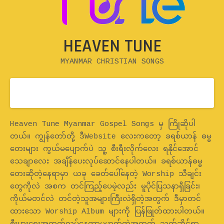
HEAVEN TUNE
MYANMAR CHRISTIAN SONGS
Home
Heaven Tune Myanmar Gospel Songs မှ ကြိုဆိုပါ
တယ်။ ကျွန်တော်တို့ ဒီWebsite လေးကတော့ ခရစ်ယာန် ဓမ္မ
တေးများ ကွယ်မပျောက်ပဲ သူ့ စီးရီးလိုက်လေး ရနိုင်အောင်
သေချာလေး အချိန်ပေးလုပ်ဆောင်နေပါတယ်။ ခရစ်ယာန်ဓမ္မ
တေးဆိုတဲ့နေရာမှာ ယခု ခေတ်ပေါ်နေတဲ့ Worship သီချင်း
တွေကိုလဲ အစက တင်ကြည့်ပေမဲ့လည်း မူပိုင်ပြသနာရှိခြင်း၊
ကိုယ်မတင်လဲ တင်တဲ့သူအများကြီးလဲရှိတဲ့အတွက် ဒီမှာတင်
ထားသော Worship Album များကို ပြန်ဖြုတ်ထားပါတယ်။