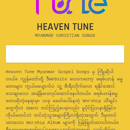
HEAVEN TUNE
MYANMAR CHRISTIAN SONGS
Home
Heaven Tune Myanmar Gospel Songs မှ ကြိုဆိုပါ
တယ်။ ကျွန်တော်တို့ ဒီWebsite လေးကတော့ ခရစ်ယာန် ဓမ္မ
တေးများ ကွယ်မပျောက်ပဲ သူ့ စီးရီးလိုက်လေး ရနိုင်အောင်
သေချာလေး အချိန်ပေးလုပ်ဆောင်နေပါတယ်။ ခရစ်ယာန်ဓမ္မ
တေးဆိုတဲ့နေရာမှာ ယခု ခေတ်ပေါ်နေတဲ့ Worship သီချင်း
တွေကိုလဲ အစက တင်ကြည့်ပေမဲ့လည်း မူပိုင်ပြသနာရှိခြင်း၊
ကိုယ်မတင်လဲ တင်တဲ့သူအများကြီးလဲရှိတဲ့အတွက် ဒီမှာတင်
ထားသော Worship Album များကို ပြန်ဖြုတ်ထားပါတယ်။