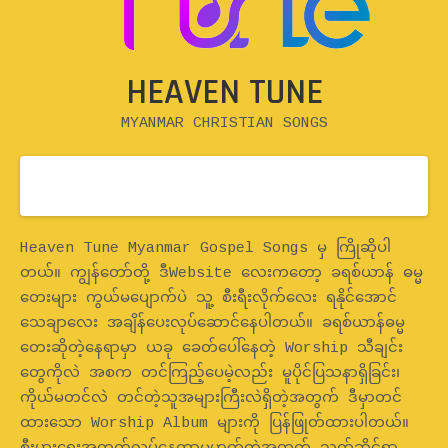
HEAVEN TUNE
MYANMAR CHRISTIAN SONGS
Home
Heaven Tune Myanmar Gospel Songs မှ ကြိုဆိုပါ
တယ်။ ကျွန်တော်တို့ ဒီWebsite လေးကတော့ ခရစ်ယာန် ဓမ္မ
တေးများ ကွယ်မပျောက်ပဲ သူ့ စီးရီးလိုက်လေး ရနိုင်အောင်
သေချာလေး အချိန်ပေးလုပ်ဆောင်နေပါတယ်။ ခရစ်ယာန်ဓမ္မ
တေးဆိုတဲ့နေရာမှာ ယခု ခေတ်ပေါ်နေတဲ့ Worship သီချင်း
တွေကိုလဲ အစက တင်ကြည့်ပေမဲ့လည်း မူပိုင်ပြသနာရှိခြင်း၊
ကိုယ်မတင်လဲ တင်တဲ့သူအများကြီးလဲရှိတဲ့အတွက် ဒီမှာတင်
ထားသော Worship Album များကို ပြန်ဖြုတ်ထားပါတယ်။