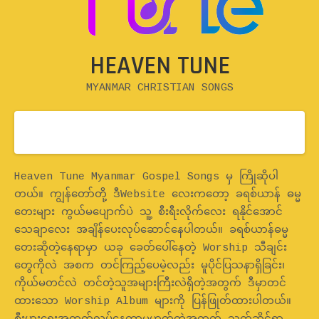
HEAVEN TUNE
MYANMAR CHRISTIAN SONGS
Home
Heaven Tune Myanmar Gospel Songs မှ ကြိုဆိုပါ
တယ်။ ကျွန်တော်တို့ ဒီWebsite လေးကတော့ ခရစ်ယာန် ဓမ္မ
တေးများ ကွယ်မပျောက်ပဲ သူ့ စီးရီးလိုက်လေး ရနိုင်အောင်
သေချာလေး အချိန်ပေးလုပ်ဆောင်နေပါတယ်။ ခရစ်ယာန်ဓမ္မ
တေးဆိုတဲ့နေရာမှာ ယခု ခေတ်ပေါ်နေတဲ့ Worship သီချင်း
တွေကိုလဲ အစက တင်ကြည့်ပေမဲ့လည်း မူပိုင်ပြသနာရှိခြင်း၊
ကိုယ်မတင်လဲ တင်တဲ့သူအများကြီးလဲရှိတဲ့အတွက် ဒီမှာတင်
ထားသော Worship Album များကို ပြန်ဖြုတ်ထားပါတယ်။