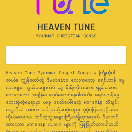
HEAVEN TUNE
MYANMAR CHRISTIAN SONGS
Home
Heaven Tune Myanmar Gospel Songs မှ ကြိုဆိုပါ
တယ်။ ကျွန်တော်တို့ ဒီWebsite လေးကတော့ ခရစ်ယာန် ဓမ္မ
တေးများ ကွယ်မပျောက်ပဲ သူ့ စီးရီးလိုက်လေး ရနိုင်အောင်
သေချာလေး အချိန်ပေးလုပ်ဆောင်နေပါတယ်။ ခရစ်ယာန်ဓမ္မ
တေးဆိုတဲ့နေရာမှာ ယခု ခေတ်ပေါ်နေတဲ့ Worship သီချင်း
တွေကိုလဲ အစက တင်ကြည့်ပေမဲ့လည်း မူပိုင်ပြသနာရှိခြင်း၊
ကိုယ်မတင်လဲ တင်တဲ့သူအများကြီးလဲရှိတဲ့အတွက် ဒီမှာတင်
ထားသော Worship Album များကို ပြန်ဖြုတ်ထားပါတယ်။