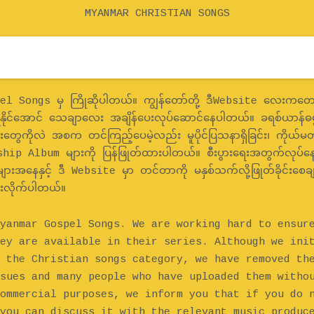
MYANMAR CHRISTIAN SONGS
 Songs မှ ကြိုဆိုပါတယ်။ ကျွန်တော်တို့ ဒီWebsite လေးကတော့
 ရနိုင်အောင် သေချာလေး အချိန်ပေးလုပ်ဆောင်နေပါတယ်။ ခရစ်ယာန်ဓမ
တွေကိုလဲ အစက တင်ကြည့်ပေမဲ့လည်း မူပိုင်ပြသနာရှိခြင်း၊ ကိုယ်မတ
ip Album များကို ပြန်ဖြုတ်ထားပါတယ်။ စီးပွားရေးအတွက်လုပ်
ျားအနေနှင့် ဒီ Website မှာ တင်တာကို မနှစ်သက်လို့ဖြုတ်ခိုင်းစေချ
ေးလိုက်ပါတယ်။
yanmar Gospel Songs. We are working hard to ensur
ey are available in their series. Although we ini
 the Christian songs category, we have removed th
sues and many people who have uploaded them witho
ommercial purposes, we inform you that if you do 
you can discuss it with the relevant music produc