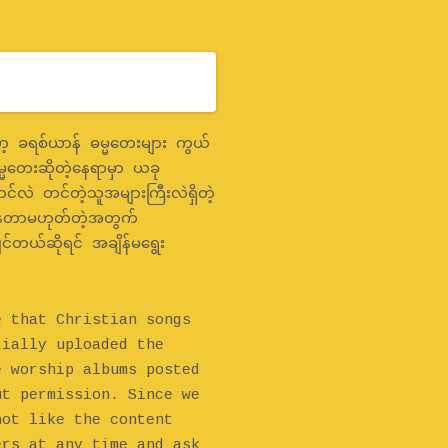
 ခရစ်ယာန် ဓမ္မတေးများ ကွယ်
္မတေးဆိုတဲ့နေရာမှာ ယခု
င်လဲ တင်တဲ့သူအများကြီးလဲရှိတဲ့
နေတာမဟုတ်တဲ့အတွက်
င်တယ်ဆိုရင် အချိန်မရွေး
e that Christian songs
tially uploaded the
e worship albums posted
ut permission. Since we
not like the content
ers at any time and ask