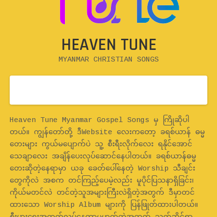
HEAVEN TUNE
MYANMAR CHRISTIAN SONGS
Home
Heaven Tune Myanmar Gospel Songs မှ ကြိုဆိုပါ
တယ်။ ကျွန်တော်တို့ ဒီWebsite လေးကတော့ ခရစ်ယာန် ဓမ္မ
တေးများ ကွယ်မပျောက်ပဲ သူ့ စီးရီးလိုက်လေး ရနိုင်အောင်
သေချာလေး အချိန်ပေးလုပ်ဆောင်နေပါတယ်။ ခရစ်ယာန်ဓမ္မ
တေးဆိုတဲ့နေရာမှာ ယခု ခေတ်ပေါ်နေတဲ့ Worship သီချင်း
တွေကိုလဲ အစက တင်ကြည့်ပေမဲ့လည်း မူပိုင်ပြသနာရှိခြင်း၊
ကိုယ်မတင်လဲ တင်တဲ့သူအများကြီးလဲရှိတဲ့အတွက် ဒီမှာတင်
ထားသော Worship Album များကို ပြန်ဖြုတ်ထားပါတယ်။