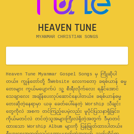
HEAVEN TUNE
MYANMAR CHRISTIAN SONGS
Home
Heaven Tune Myanmar Gospel Songs မှ ကြိုဆိုပါ
တယ်။ ကျွန်တော်တို့ ဒီWebsite လေးကတော့ ခရစ်ယာန် ဓမ္မ
တေးများ ကွယ်မပျောက်ပဲ သူ့ စီးရီးလိုက်လေး ရနိုင်အောင်
သေချာလေး အချိန်ပေးလုပ်ဆောင်နေပါတယ်။ ခရစ်ယာန်ဓမ္မ
တေးဆိုတဲ့နေရာမှာ ယခု ခေတ်ပေါ်နေတဲ့ Worship သီချင်း
တွေကိုလဲ အစက တင်ကြည့်ပေမဲ့လည်း မူပိုင်ပြသနာရှိခြင်း၊
ကိုယ်မတင်လဲ တင်တဲ့သူအများကြီးလဲရှိတဲ့အတွက် ဒီမှာတင်
ထားသော Worship Album များကို ပြန်ဖြုတ်ထားပါတယ်။