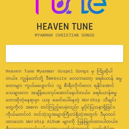
HEAVEN TUNE
MYANMAR CHRISTIAN SONGS
Home
Heaven Tune Myanmar Gospel Songs မှ ကြိုဆိုပါ
တယ်။ ကျွန်တော်တို့ ဒီWebsite လေးကတော့ ခရစ်ယာန် ဓမ္မ
တေးများ ကွယ်မပျောက်ပဲ သူ့ စီးရီးလိုက်လေး ရနိုင်အောင်
သေချာလေး အချိန်ပေးလုပ်ဆောင်နေပါတယ်။ ခရစ်ယာန်ဓမ္မ
တေးဆိုတဲ့နေရာမှာ ယခု ခေတ်ပေါ်နေတဲ့ Worship သီချင်း
တွေကိုလဲ အစက တင်ကြည့်ပေမဲ့လည်း မူပိုင်ပြသနာရှိခြင်း၊
ကိုယ်မတင်လဲ တင်တဲ့သူအများကြီးလဲရှိတဲ့အတွက် ဒီမှာတင်
ထားသော Worship Album များကို ပြန်ဖြုတ်ထားပါတယ်။