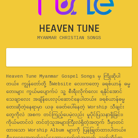
HEAVEN TUNE
MYANMAR CHRISTIAN SONGS
Home
Heaven Tune Myanmar Gospel Songs မှ ကြိုဆိုပါ
တယ်။ ကျွန်တော်တို့ ဒီWebsite လေးကတော့ ခရစ်ယာန် ဓမ္မ
တေးများ ကွယ်မပျောက်ပဲ သူ့ စီးရီးလိုက်လေး ရနိုင်အောင်
သေချာလေး အချိန်ပေးလုပ်ဆောင်နေပါတယ်။ ခရစ်ယာန်ဓမ္မ
တေးဆိုတဲ့နေရာမှာ ယခု ခေတ်ပေါ်နေတဲ့ Worship သီချင်း
တွေကိုလဲ အစက တင်ကြည့်ပေမဲ့လည်း မူပိုင်ပြသနာရှိခြင်း၊
ကိုယ်မတင်လဲ တင်တဲ့သူအများကြီးလဲရှိတဲ့အတွက် ဒီမှာတင်
ထားသော Worship Album များကို ပြန်ဖြုတ်ထားပါတယ်။