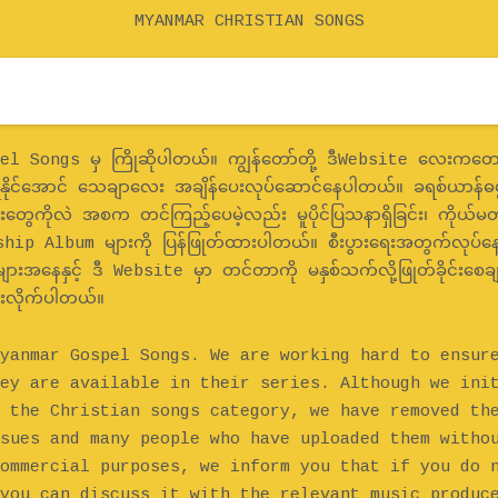
MYANMAR CHRISTIAN SONGS
 Songs မှ ကြိုဆိုပါတယ်။ ကျွန်တော်တို့ ဒီWebsite လေးကတော့
 ရနိုင်အောင် သေချာလေး အချိန်ပေးလုပ်ဆောင်နေပါတယ်။ ခရစ်ယာန်ဓမ
တွေကိုလဲ အစက တင်ကြည့်ပေမဲ့လည်း မူပိုင်ပြသနာရှိခြင်း၊ ကိုယ်မတ
ip Album များကို ပြန်ဖြုတ်ထားပါတယ်။ စီးပွားရေးအတွက်လုပ်
ျားအနေနှင့် ဒီ Website မှာ တင်တာကို မနှစ်သက်လို့ဖြုတ်ခိုင်းစေချ
ေးလိုက်ပါတယ်။
yanmar Gospel Songs. We are working hard to ensur
ey are available in their series. Although we ini
 the Christian songs category, we have removed th
sues and many people who have uploaded them witho
ommercial purposes, we inform you that if you do 
you can discuss it with the relevant music produc