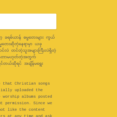
 ခရစ်ယာန် ဓမ္မတေးများ ကွယ်
္မတေးဆိုတဲ့နေရာမှာ ယခု
င်လဲ တင်တဲ့သူအများကြီးလဲရှိတဲ့
နေတာမဟုတ်တဲ့အတွက်
င်တယ်ဆိုရင် အချိန်မရွေး
e that Christian songs
tially uploaded the
e worship albums posted
ut permission. Since we
not like the content
ers at any time and ask